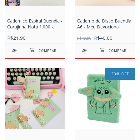
Cadernico Espiral Buendía -
Caderno de Disco Buendía
Corujinha Nota 1.000 -
A6 - Meu Devocional
Folhas Pautadas Coloridas
R$21,90
R$40,00
R$49,90
23
%
OFF