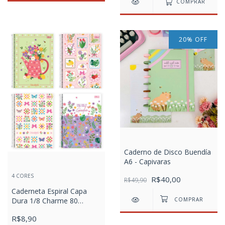
COMPRAR
20
%
OFF
Caderno de Disco Buendía
A6 - Capivaras
4 CORES
R$40,00
R$49,90
Caderneta Espiral Capa
Dura 1/8 Charme 80
Folhas
R$8,90