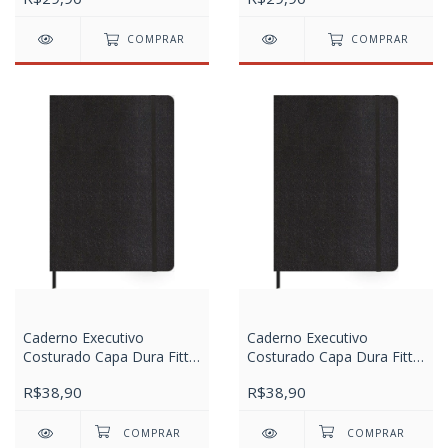
COMPRAR
COMPRAR
Caderno Executivo
Caderno Executivo
Costurado Capa Dura Fitto
Costurado Capa Dura Fitto
M Cambridge 90 Gramas
M Cambridge 90 Gramas
R$38,90
R$38,90
80 Folhas - Sem Pauta
80 Folhas