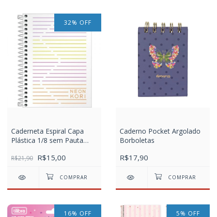
32
%
OFF
Caderneta Espiral Capa
Caderno Pocket Argolado
Plástica 1/8 sem Pauta
Borboletas
Neon Kori 80 Folhas
R$15,00
R$17,90
R$21,90
16
%
OFF
5
%
OFF