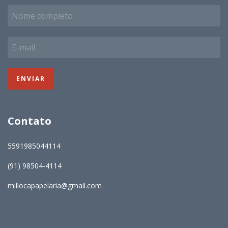
Contato
5591985044114
(91) 98504-4114
millocapapelaria@gmail.com