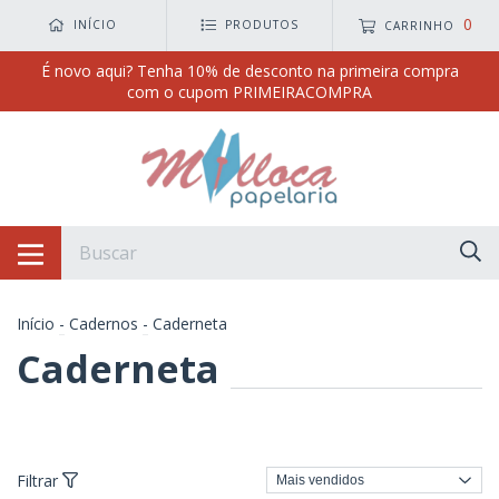
0
INÍCIO
PRODUTOS
CARRINHO
É novo aqui? Tenha 10% de desconto na primeira compra
com o cupom PRIMEIRACOMPRA
Início
-
Cadernos
-
Caderneta
Caderneta
Filtrar