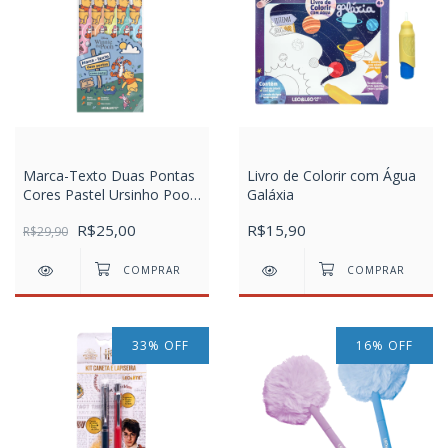
Marca-Texto Duas Pontas
Livro de Colorir com Água
Cores Pastel Ursinho Pooh
Galáxia
Estojo C/ 5 Cores
R$25,00
R$15,90
R$29,90
33
%
OFF
16
%
OFF