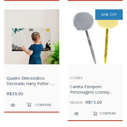
40
%
OFF
Quadro Eletrostático
2 CORES
Decorado Harry Potter -
Caneta Pompom
caixa com 1 unidade 100 X
Personagens Looney
R$39,90
60cm
Tunes
R$15,00
R$24,90
COMPRAR