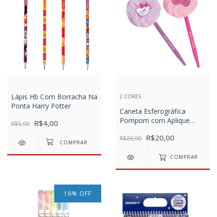
Lápis Hb Com Borracha Na
2 CORES
Ponta Harry Potter
Caneta Esferográfica
Pompom com Aplique
R$4,00
R$5,90
Hello Kitty
R$20,00
R$26,90
COMPRAR
16
%
OFF