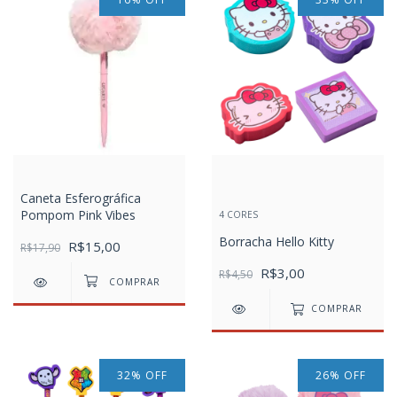
Caneta Esferográfica
Pompom Pink Vibes
4 CORES
Borracha Hello Kitty
R$15,00
R$17,90
R$3,00
R$4,50
COMPRAR
32
%
OFF
26
%
OFF