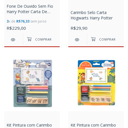
Fone De Ouvido Sem Fio
Harry Potter Carta De
Carimbo Selo Carta
Hogwarts Earbuds Case
Hogwarts Harry Potter
3
x de
R$76,33
sem juros
Carregador Bluetooth 5.1,
Letron
R$229,00
R$29,90
Kit Pintura com Carimbo
Kit Pintura com Carimbo