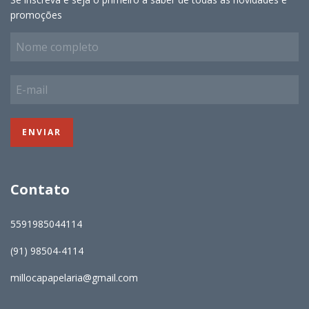
promoções
Contato
5591985044114
(91) 98504-4114
millocapapelaria@gmail.com