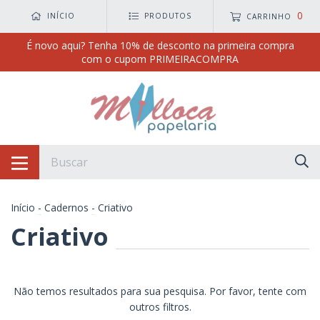
0
INÍCIO
PRODUTOS
CARRINHO
É novo aqui? Tenha 10% de desconto na primeira compra
com o cupom PRIMEIRACOMPRA
Início
-
Cadernos
-
Criativo
Criativo
Não temos resultados para sua pesquisa. Por favor, tente com
outros filtros.