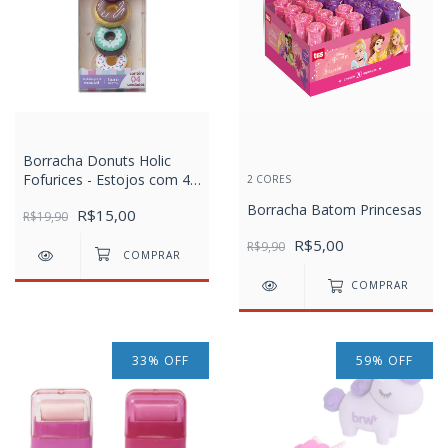
Borracha Donuts Holic
Fofurices - Estojos com 4
2 CORES
Unidades
Borracha Batom Princesas
R$15,00
R$19,90
R$5,00
R$9,90
COMPRAR
33
%
OFF
59
%
OFF