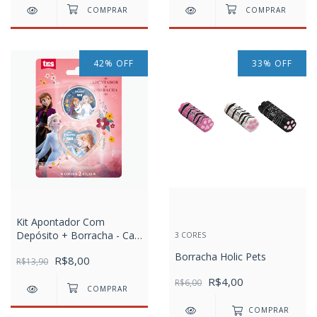
42
%
OFF
33
%
OFF
Kit Apontador Com
Depósito + Borracha - Cart
3 CORES
C/2 pcs - Frozen
Borracha Holic Pets
R$8,00
R$13,90
R$4,00
R$6,00
COMPRAR