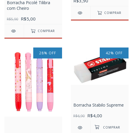
R$3,90
Borracha Picolé Tilibra
com Cheiro
COMPRAR
R$5,00
R$5,90
COMPRAR
28
%
OFF
42
%
OFF
Borracha Stabilo Supreme
R$4,00
R$6,90