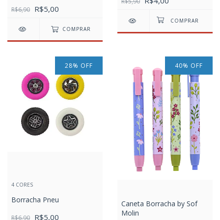
R$4,00
R$5,90
R$5,00
R$6,90
COMPRAR
28
%
OFF
40
%
OFF
4 CORES
Borracha Pneu
Caneta Borracha by Sof
Molin
R$5,00
R$6,90