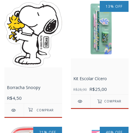
13
%
OFF
Kit Escolar Cícero
Borracha Snoopy
R$25,00
R$28,90
R$4,50
COMPRAR
21
%
OFF
46
%
OFF