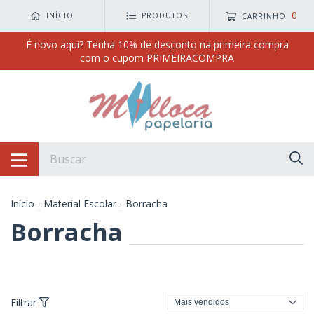
0
INÍCIO
PRODUTOS
CARRINHO
É novo aqui? Tenha 10% de desconto na primeira compra
com o cupom PRIMEIRACOMPRA
Início
-
Material Escolar
-
Borracha
Borracha
Filtrar