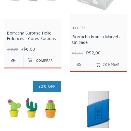
4 CORES
Borracha Surprise Holic
Borracha branca Marvel -
Fofurices - Cores Sortidas
Unidade
R$6,00
R$9,90
R$2,00
R$3,90
COMPRAR
32
%
OFF