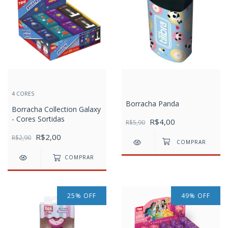
4 CORES
Borracha Panda
Borracha Collection Galaxy
- Cores Sortidas
R$4,00
R$5,90
R$2,00
R$2,90
COMPRAR
25
%
OFF
49
%
OFF