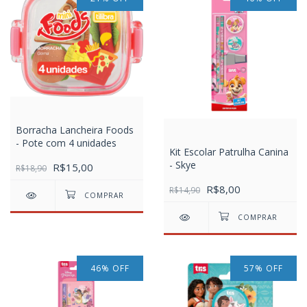
Borracha Lancheira Foods
- Pote com 4 unidades
Kit Escolar Patrulha Canina
- Skye
R$15,00
R$18,90
R$8,00
R$14,90
46
%
OFF
57
%
OFF