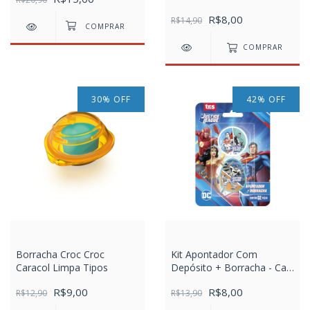
R$8,00
R$14,90
COMPRAR
30
%
OFF
42
%
OFF
Borracha Croc Croc
Kit Apontador Com
Caracol Limpa Tipos
Depósito + Borracha - Cart
C/2 pcs - Liga Da Justiça
R$9,00
R$8,00
R$12,90
R$13,90