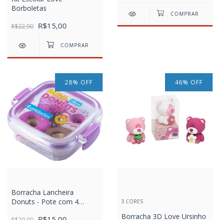
Borboletas
R$15,00
R$22,90
28
%
OFF
46
%
OFF
Borracha Lancheira
Donuts - Pote com 4
3 CORES
unidades
Borracha 3D Love Ursinho
R$15,00
R$20,90