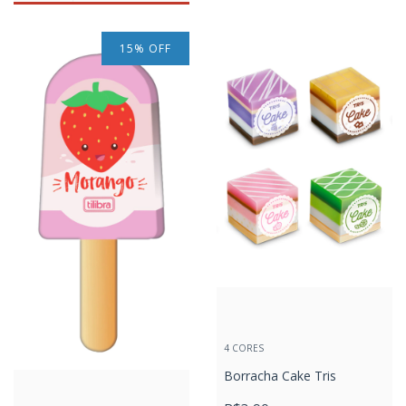
15
%
OFF
4 CORES
Borracha Cake Tris