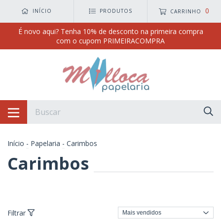
0
INÍCIO
PRODUTOS
CARRINHO
É novo aqui? Tenha 10% de desconto na primeira compra
com o cupom PRIMEIRACOMPRA
Início
-
Papelaria
-
Carimbos
Carimbos
Filtrar