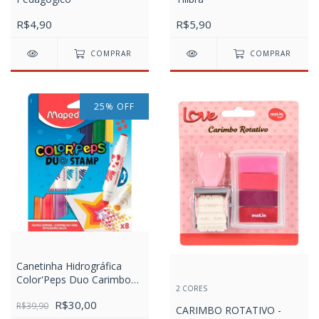
R$4,90
R$5,90
COMPRAR
COMPRAR
25
%
OFF
Canetinha Hidrográfica
Color'Peps Duo Carimbo
2 CORES
Caixa com 8 Cores
R$30,00
R$39,90
CARIMBO ROTATIVO -