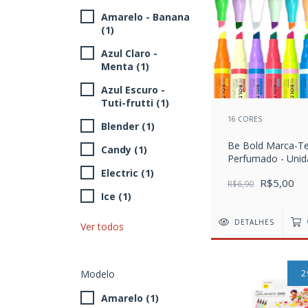
Amarelo - Banana
(1)
Azul Claro -
Menta (1)
Azul Escuro -
Tuti-frutti (1)
16 CORES
Blender (1)
Be Bold Marca-T
Candy (1)
Perfumado - Uni
Electric (1)
R$5,00
R$6,90
Ice (1)
DETALHES
Ver todos
2
Modelo
Amarelo (1)