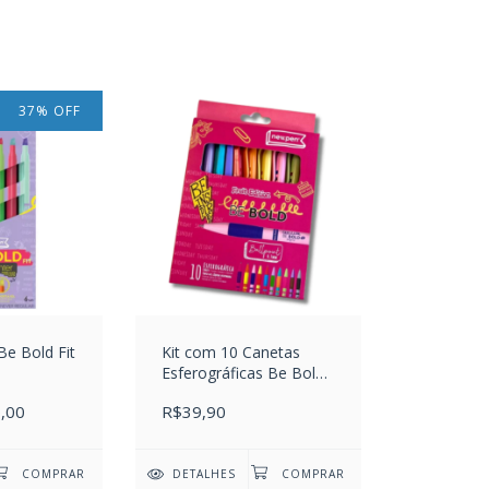
37
%
OFF
e Bold Fit
Kit com 10 Canetas
Esferográficas Be Bold
Fruit Edition
,00
R$39,90
Perfumadas 0.7 mm
DETALHES