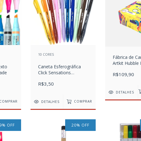
10 CORES
Fábrica de Ca
Artkit Hubble
exto
Caneta Esferográfica
dade
Click Sensations
R$109,90
Perfumada
R$3,50
DETALHES
COMPRAR
DETALHES
COMPRAR
9
%
OFF
20
%
OFF