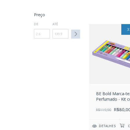
Preço
DE
ATÉ
3
BE Bold Marca-te
Perfumado - Kit 
cores
R$80,0
R$119,90
DETALHES