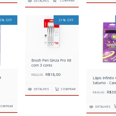
DETALHES
2
%
OFF
21
%
OFF
Brush Pen Ginza Pro Kit
com 3 cores
R$18,00
R$22,90
a
Lápis Infinito
Saturno - Cai
cores
DETALHES
COMPRAR
R$30
R$35,00
DETALHES