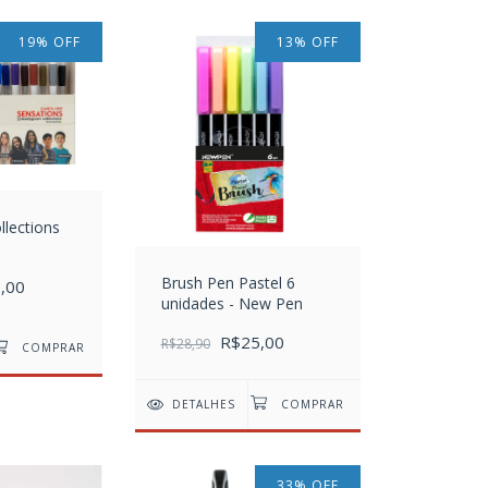
19
%
OFF
13
%
OFF
lections
Brush Pen Pastel 6
,00
unidades - New Pen
R$25,00
R$28,90
DETALHES
33
%
OFF