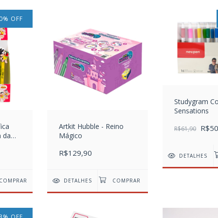
0
%
OFF
Studygram Col
Sensations
ica
Artkit Hubble - Reino
R$50
R$61,90
 da
Mágico
R$129,90
DETALHES
COMPRAR
DETALHES
3
%
OFF