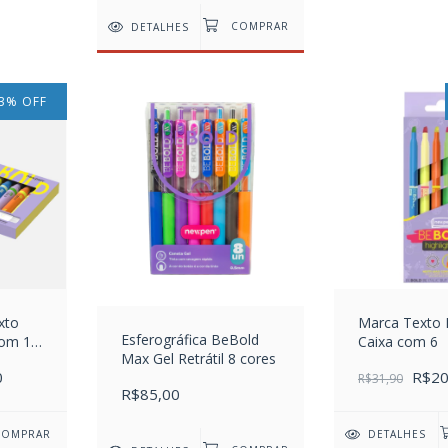
DETALHES
3
%
OFF
xto
Marca Texto B
Esferográfica BeBold
com 16
Caixa com 6
Max Gel Retrátil 8 cores
0
R$20
R$31,90
R$85,00
DETALHES