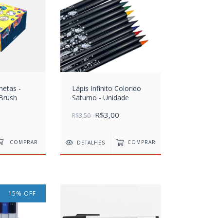
netas -
Lápis Infinito Colorido
 Brush
Saturno - Unidade
R$3,00
R$3,50
DETALHES
COMPRAR
15
%
OFF