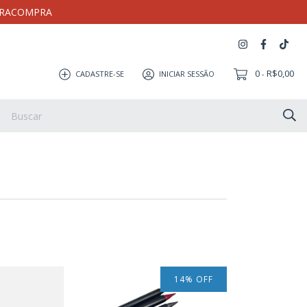
MEIRACOMPRA
0
R$0,00
CADASTRE-SE
INICIAR SESSÃO
-
Artesanato
Coleção Milloca
Pulseira
Eletrônicos
14
%
OFF