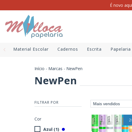
É novo aqu
Material Escolar
Cadernos
Escrita
Papelaria
Início
-
Marcas
-
NewPen
NewPen
FILTRAR POR
Cor
2
Azul (1)