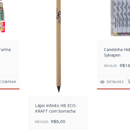
 Turma
Canetinha Hid
Sylvapen
R$16
R$18,90
COMPRAR
DETALHES
Lápis Infinito HB ECO-
KRAFT com borracha
R$8,00
R$10,00