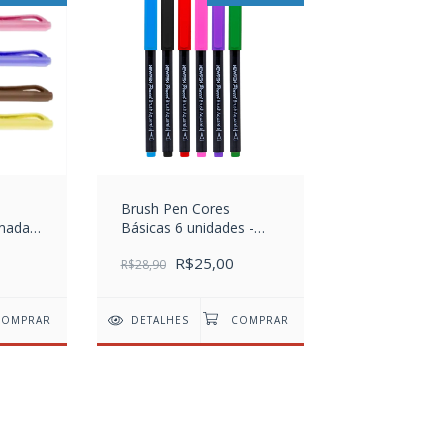
Brush Pen Cores
umada
Básicas 6 unidades -
es
New Pen
R$25,00
R$28,90
DETALHES