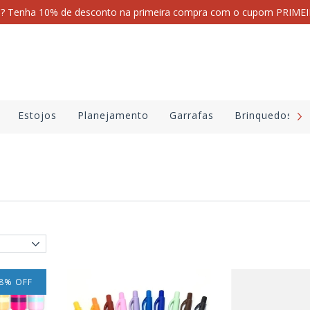
i? Tenha 10% de desconto na primeira compra com o cupom PRI
Estojos
Planejamento
Garrafas
Brinquedos
8
%
OFF