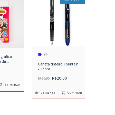
+1
gráfica
a da
Caneta tinteiro Fountain
res
- Zebra
R$20,00
R$29,90
DETALHES
COMPRAR