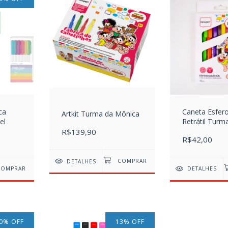
ca
Caneta Esfero
Artkit Turma da Mônica
el
Retrátil Turm
Mônica 10 co
R$139,90
R$42,00
DETALHES
DETALHES
0
%
OFF
13
%
OFF