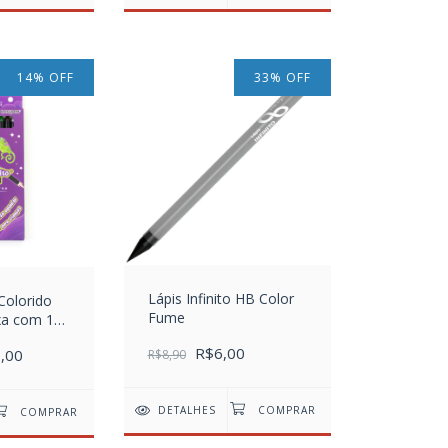
14
%
OFF
33
%
OFF
Lápis Infinito HB Color
 Colorido
Fume
xa com 12
R$6,00
,00
R$8,90
DETALHES