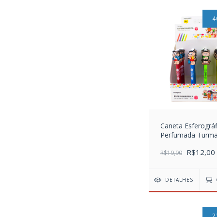
4
Caneta Esferográf
Perfumada Turma
Mônica
R$12,00
R$19,90
DETALHES
2